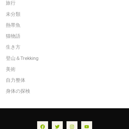
旅行
未分類
熱帯魚
猫物語
生き方
登山＆Trekking
美術
自力整体
身体の探検