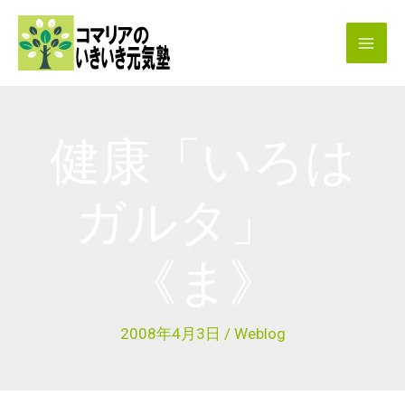
内
容
を
ス
キ
健康「いろは
ッ
プ
ガルタ」
《ま》
2008年4月3日
/
Weblog