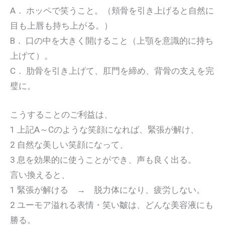
A． ホッペで笑うこと。（頬骨を引き上げると自然に
目も上唇も持ち上がる。）
B． 口の中を大きく開けること（上顎を意識的に持ち
上げて）。
C． 肋骨を引き上げて、肛門を締め、背骨の支えを完
璧に。
こうすることのご利益は、
1 上記A～Cのような笑顔になれば、緊張が解け、
2 自然な美しい笑顔になって、
3 息を効果的に使うことができ、声も良く出る。
言い換えると、
1 緊張が解ける → 脱力体になり、疲労しない。
2 ユーモア溢れる表情・笑い皺は、どんな美容液にも
勝る。