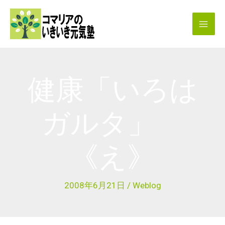
内
容
を
ス
キ
健康「いろは
ッ
プ
ガルタ」
《え》
2008年6月21日
/
Weblog