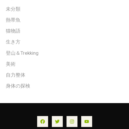
未分類
熱帯魚
猫物語
生き方
登山＆Trekking
美術
自力整体
身体の探検