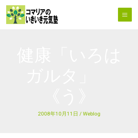
内
容
を
ス
キ
健康「いろは
ッ
プ
ガルタ」
《う》
2008年10月11日
/
Weblog