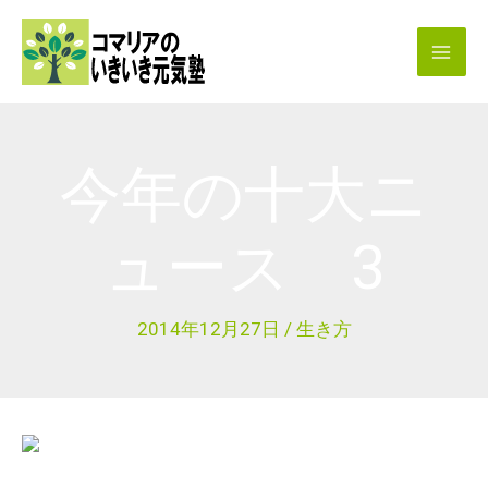
内
容
を
ス
キ
今年の十大ニ
ッ
プ
ュース 3
2014年12月27日
/
生き方