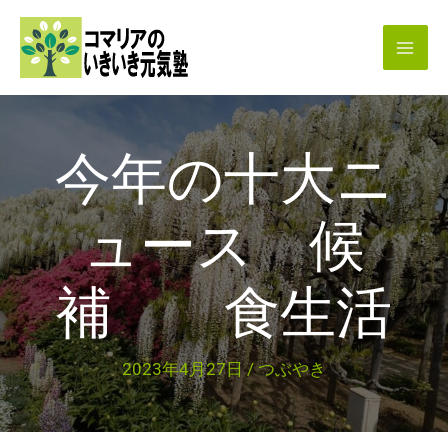
内
容
を
ス
キ
今年の十大ニ
ッ
プ
ュース 候
補 食生活
2023年4月27日
/
つぶやき