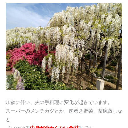
加齢に伴い、夫の手料理に変化が起きています。
スーパーのメンチカツとか、肉巻き野菜、茶碗蒸しな
ど
【いわゆる
中身が分からない食材
】です。