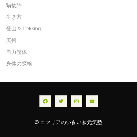
猫物語
生き方
登山＆Trekking
美術
自力整体
身体の探検
© コマリアのいきいき元気塾