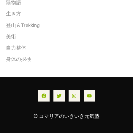
猫物語
生き方
登山＆Trekking
美術
自力整体
身体の探検
© コマリアのいきいき元気塾