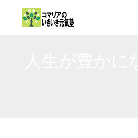
内
容
を
ス
キ
ッ
人生が豊かに
プ