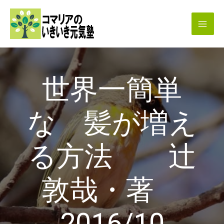
内
容
を
ス
キ
世界一簡単
ッ
プ
な 髪が増え
る方法 辻
敦哉・著
2016/10