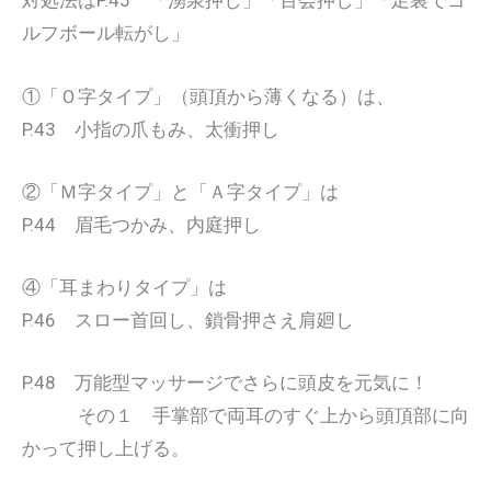
対処法はP.45 「湧泉押し」「百会押し」「足裏でゴ
ルフボール転がし」
①「Ｏ字タイプ」（頭頂から薄くなる）は、
P.43 小指の爪もみ、太衝押し
②「Ｍ字タイプ」と「Ａ字タイプ」は
P.44 眉毛つかみ、内庭押し
④「耳まわりタイプ」は
P.46 スロー首回し、鎖骨押さえ肩廻し
P.48 万能型マッサージでさらに頭皮を元気に！
その１ 手掌部で両耳のすぐ上から頭頂部に向
かって押し上げる。