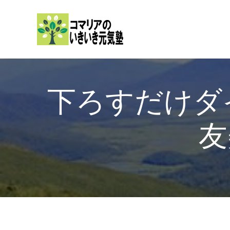
内
容
を
ス
キ
ッ
下ろすだけダイ
プ
友