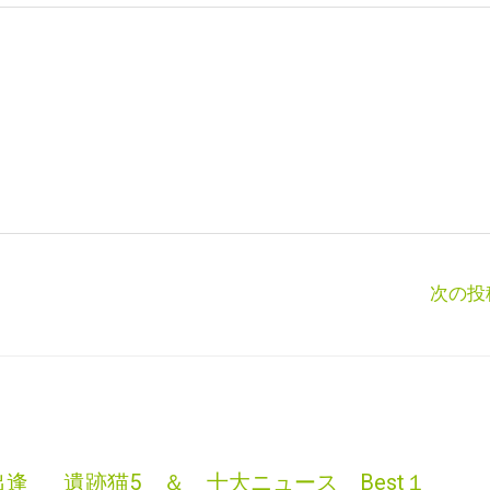
次の投
出逢
遺跡猫5 ＆ 十大ニュース Best１