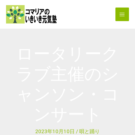
内
容
を
ス
キ
ロータリーク
ッ
プ
ラブ主催のシ
ャンソン・コ
ンサート
2023年10月10日
/
唄と踊り