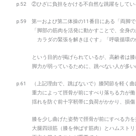
p.52 ②ひざに負担をかける不自然な跳躍をしてい
p.59 第一および第二体操の11番目にある「両脚
「脚部の筋肉を活発に動かすことで、全身の
カラダの緊張を解きほぐす」「呼吸循環の働
という目的が掲げられているが、高齢者は膝に
脚力が弱っているために、跳べない人が多い
p.61 （上記理由で、跳ばないで）膝関節を軽く
重力によって脛骨が前にすべり落ちる力が働く
揺れを防ぐ前十字靭帯に負荷がかかり、損傷
膝を少し曲げた姿勢で脛骨が前にすべる力を
大腿四頭筋（膝を伸ばす筋肉）とハムストリン