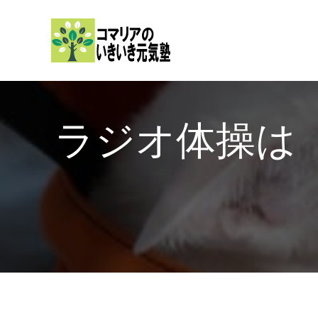
内
容
を
ス
キ
ッ
ラジオ体操
プ