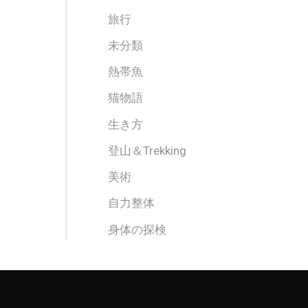
旅行
未分類
熱帯魚
猫物語
生き方
登山＆Trekking
美術
自力整体
身体の探検