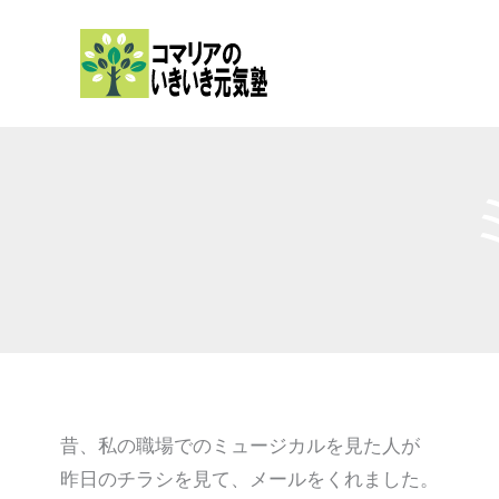
内
容
を
ス
キ
ッ
プ
昔、私の職場でのミュージカルを見た人が
昨日のチラシを見て、メールをくれました。