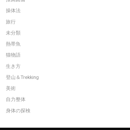
操体法
旅行
未分類
熱帯魚
猫物語
生き方
登山＆Trekking
美術
自力整体
身体の探検