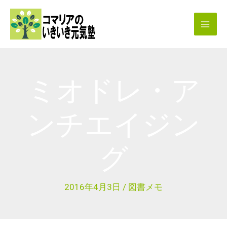
内
容
を
ス
キ
ミオドレ・ア
ッ
プ
ンチエイジン
グ
2016年4月3日
/
図書メモ