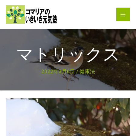
内
容
を
ス
キ
マトリックス
ッ
プ
2022年3月6日
/
健康法