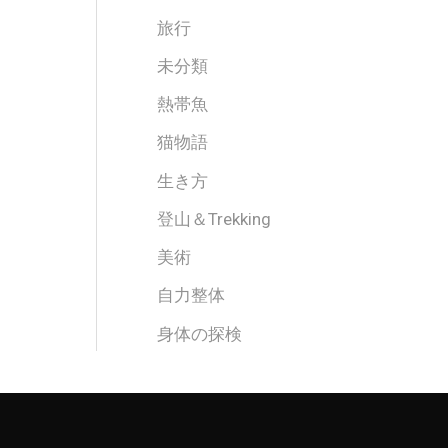
旅行
未分類
熱帯魚
猫物語
生き方
登山＆Trekking
美術
自力整体
身体の探検