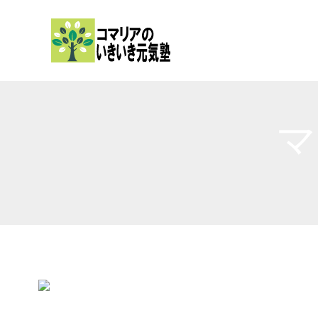
内
容
を
ス
キ
ッ
マ
プ