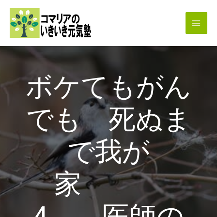
内
容
を
ス
キ
ボケてもがん
ッ
プ
でも 死ぬま
で我が
家
4 医師の