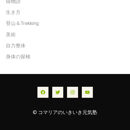
猫物語
生き方
登山＆Trekking
美術
自力整体
身体の探検
© コマリアのいきいき元気塾