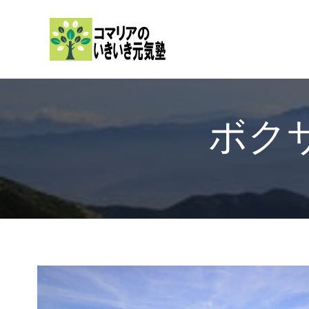
内
容
を
ス
キ
ッ
ボク
プ