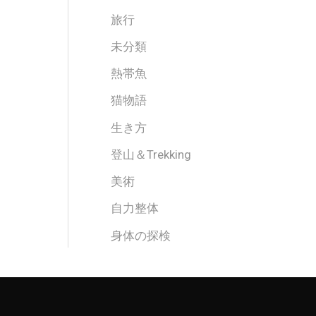
旅行
未分類
熱帯魚
猫物語
生き方
登山＆Trekking
美術
自力整体
身体の探検