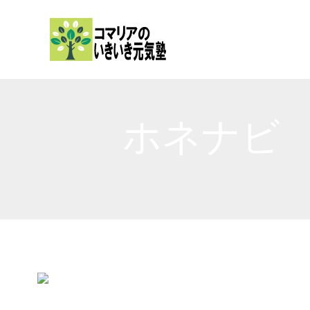
内
容
を
ス
キ
ッ
ホネナビ
プ