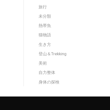
旅行
未分類
熱帯魚
猫物語
生き方
登山＆Trekking
美術
自力整体
身体の探検