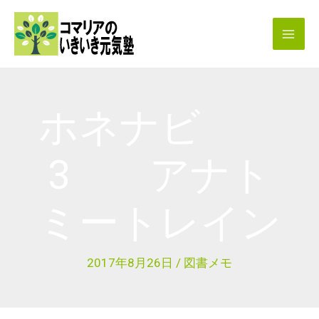
内
容
を
ス
キ
ホネナビ
ッ
プ
3 アナト
ミートレイン
2017年8月26日
/
図書メモ