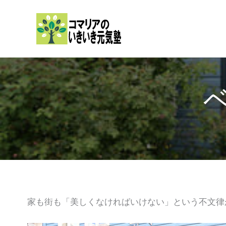
内
容
を
ス
キ
ッ
プ
家も街も「美しくなければいけない」という不文律