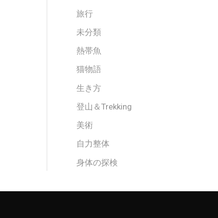
旅行
未分類
熱帯魚
猫物語
生き方
登山＆Trekking
美術
自力整体
身体の探検