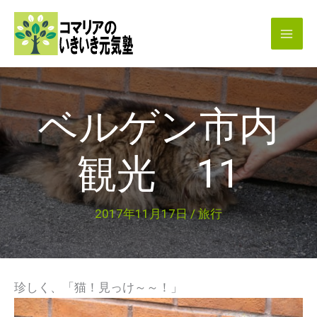
内
容
を
ス
キ
ベルゲン市内
ッ
プ
観光 11
2017年11月17日
/
旅行
珍しく、「猫！見っけ～～！」