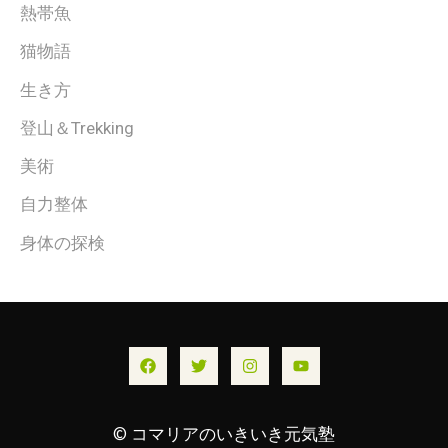
熱帯魚
猫物語
生き方
登山＆Trekking
美術
自力整体
身体の探検
© コマリアのいきいき元気塾