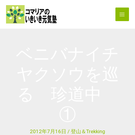
内
容
を
ス
キ
ベニバナイチ
ッ
プ
ヤクソウを巡
る 珍道中
①
2012年7月16日
/
登山＆Trekking