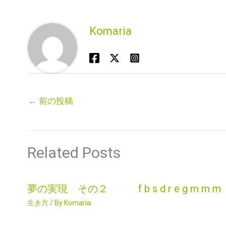
Komaria
←
前の投稿
Related Posts
夢の実現 その２ f b s d r e g m m m
生き方
/ By
Komaria