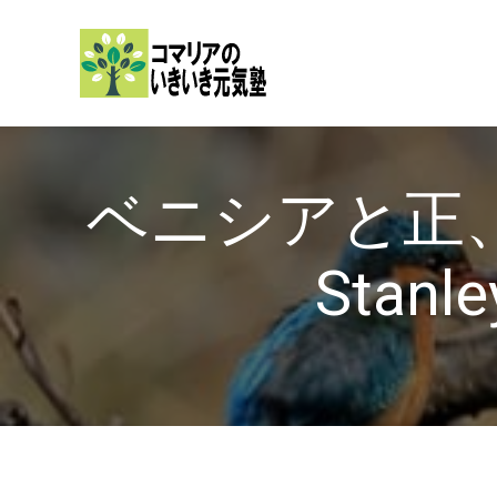
内
容
を
ス
キ
ッ
ベニシアと正、
プ
Stan