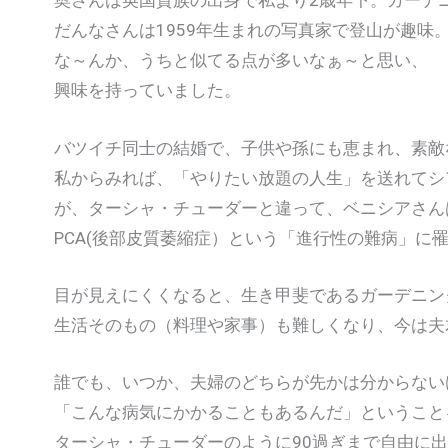
奥さんは英国貴族の出身で私より2歳年下。ガーデ
だんなさんは1959年生まれの写真家で登山が趣味
な～んか、うちと似てる点が多いなぁ～と思い、
興味を持っていました。
バツイチ同士の結婚で、子供や孫にも恵まれ、素敵
私からみれば、「やりたい放題の人生」を送れてシ
が、ターシャ・チューダーと違って、ベニシアさん
PCA(後部皮質萎縮症）という「進行性の難病」に
目が見えにくくなると、生き甲斐であるガーデニン
生活そのもの（料理や家事）も難しくなり、今は夫
誰でも、いつか、夫婦のどちらが先かは分からない
「こんな病気にかかることもあるんだ」ということ
ターシャ・チューダーのように90過ぎまで自由に