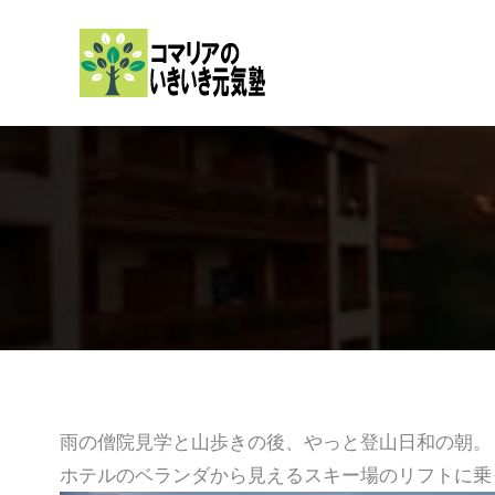
内
容
を
ス
キ
ッ
プ
雨の僧院見学と山歩きの後、やっと登山日和の朝。
ホテルのベランダから見えるスキー場のリフトに乗