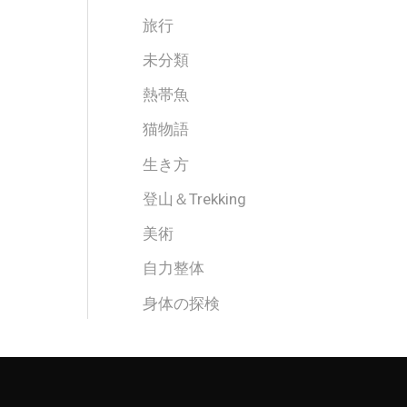
旅行
未分類
熱帯魚
猫物語
生き方
登山＆Trekking
美術
自力整体
身体の探検