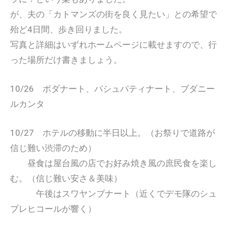
が、夫の「カトマンズの街を良く見たい」との希望で
殆ど4日間、歩き回りました。
写真と詳細はいずれホームページに載せますので、行
った場所だけ書きましょう。
10/26 ボダナート、パシュパティナート、ブダニー
ルカンタ
10/27 ホテルの移動に半日以上。（お祭りで道路が
信じ難い渋滞のため）
昼食は屋台風の店でお好み焼き風の庶民食を楽し
む。（信じ難い安さ＆美味）
午後はスワヤンブナート（近くでデモ隊のシュ
プレヒコールが響く）