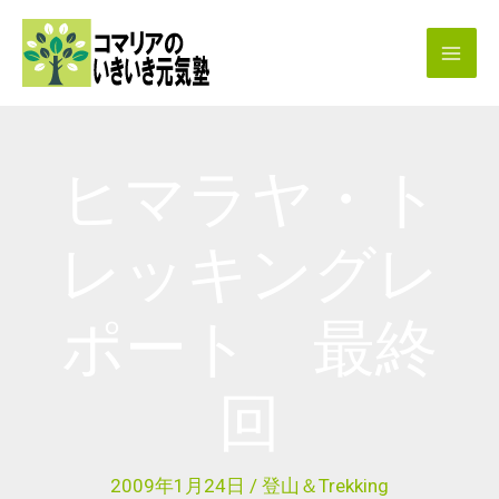
内
容
を
ス
キ
ヒマラヤ・ト
ッ
プ
レッキングレ
ポート 最終
回
2009年1月24日
/
登山＆Trekking