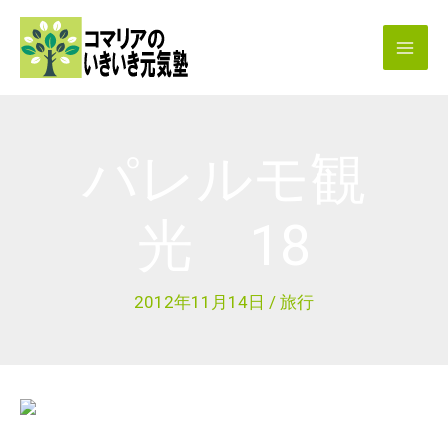
内
容
を
ス
キ
パレルモ観
ッ
プ
光 18
2012年11月14日
/
旅行