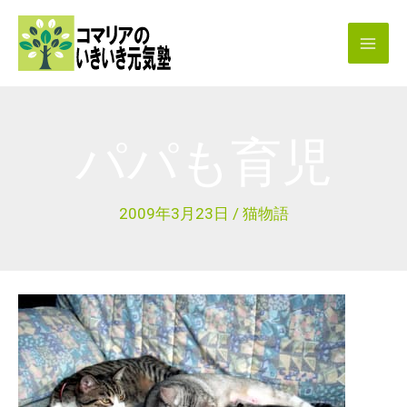
内
容
を
ス
キ
パパも育児
ッ
プ
2009年3月23日
/
猫物語