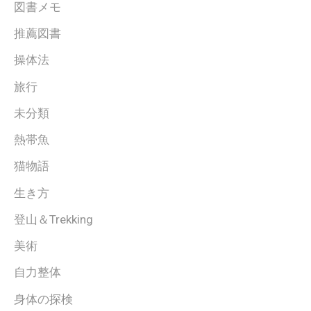
図書メモ
推薦図書
操体法
旅行
未分類
熱帯魚
猫物語
生き方
登山＆Trekking
美術
自力整体
身体の探検