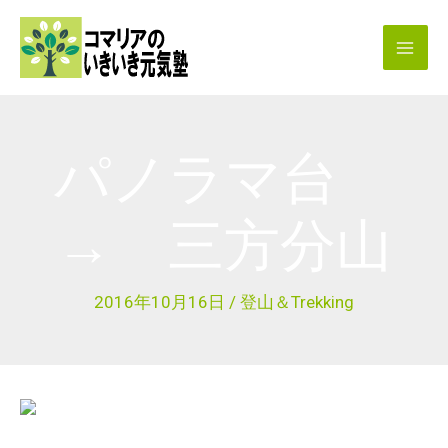
内
容
を
ス
キ
パノラマ台
ッ
プ
→ 三方分山
2016年10月16日
/
登山＆Trekking