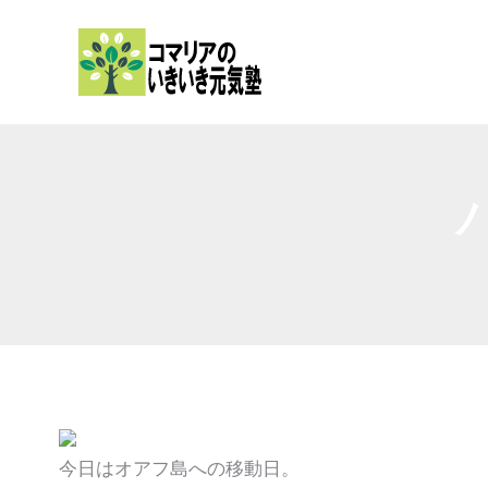
内
容
を
ス
キ
ッ
プ
今日はオアフ島への移動日。