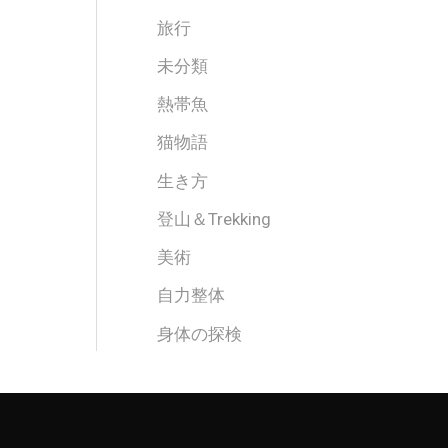
旅行
未分類
熱帯魚
猫物語
生き方
登山＆Trekking
美術
自力整体
身体の探検