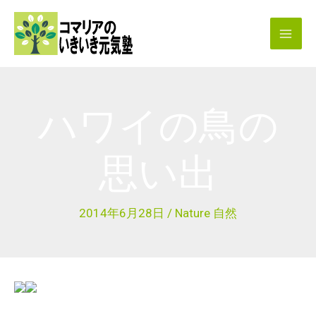
内
容
を
ス
キ
ハワイの鳥の
ッ
プ
思い出
2014年6月28日
/
Nature 自然