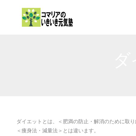
内
容
を
ス
キ
ッ
ダ
プ
ダイエットとは、＜肥満の防止・解消のために取り
＜痩身法・減量法＞とは違います。