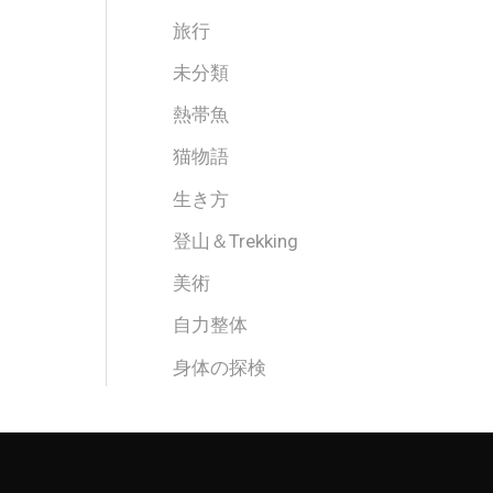
旅行
未分類
熱帯魚
猫物語
生き方
登山＆Trekking
美術
自力整体
身体の探検