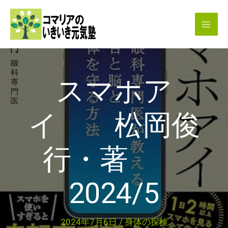
内
容
を
ス
キ
スマホア
ッ
プ
イ 松岡俊
行・著
2024/5
2024年7月6日
/
身体の探検