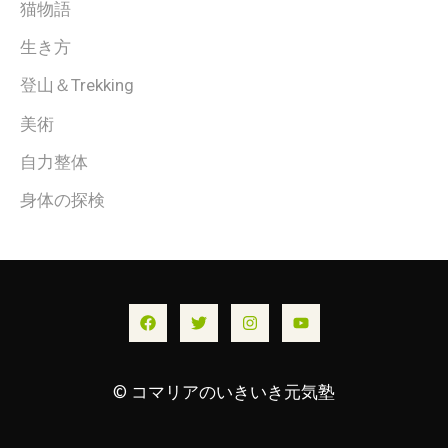
猫物語
生き方
登山＆Trekking
美術
自力整体
身体の探検
© コマリアのいきいき元気塾