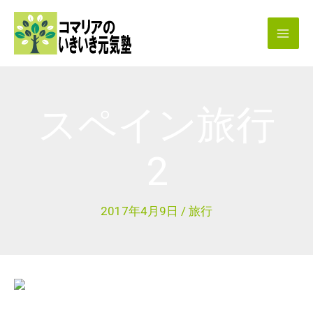
内
容
を
ス
キ
スペイン旅行
ッ
プ
2
2017年4月9日
/
旅行