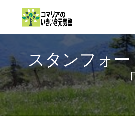
内
容
を
ス
キ
ッ
スタンフォ
プ