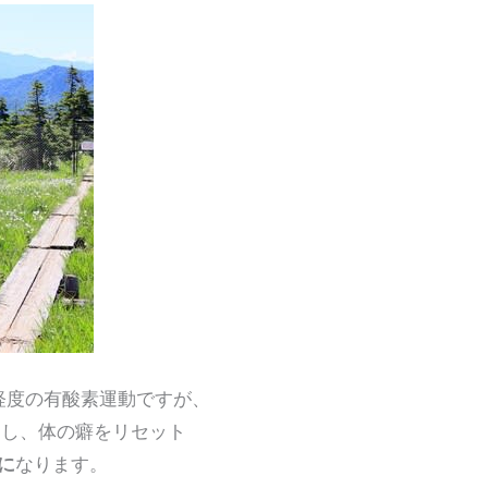
る軽度の有酸素運動ですが、
し、体の癖をリセット
に
なります。