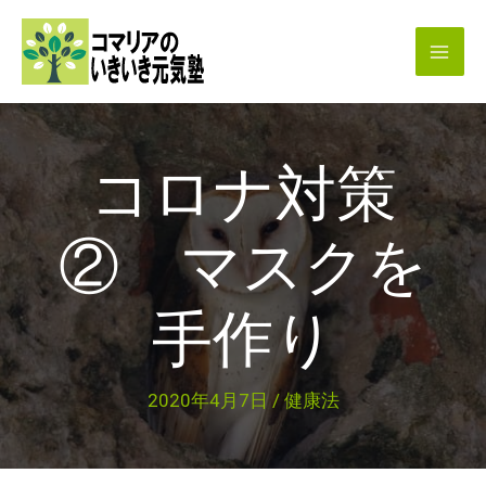
内
容
を
ス
キ
コロナ対策
ッ
プ
② マスクを
手作り
2020年4月7日
/
健康法