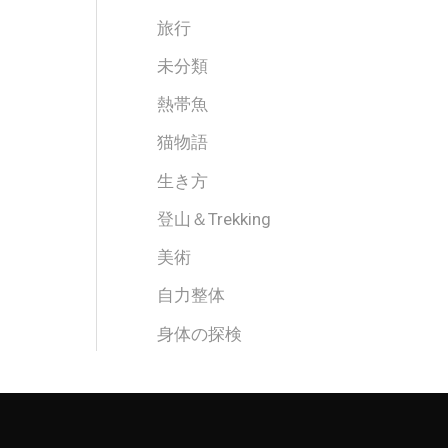
旅行
未分類
熱帯魚
猫物語
生き方
登山＆Trekking
美術
自力整体
身体の探検