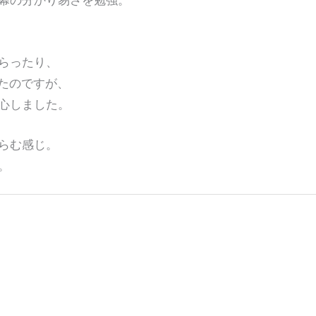
幕の分かり易さを勉強。
らったり、
たのですが、
心しました。
らむ感じ。
。