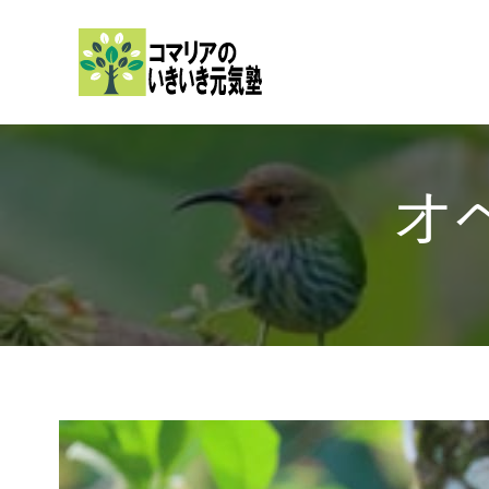
内
容
を
ス
キ
ッ
オ
プ