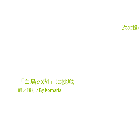
次の投
「白鳥の湖」に挑戦
唄と踊り
/ By
Komaria