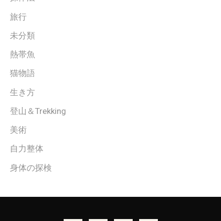
旅行
未分類
熱帯魚
猫物語
生き方
登山＆Trekking
美術
自力整体
身体の探検