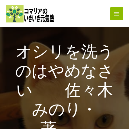
内
容
を
ス
キ
オシリを洗う
ッ
プ
のはやめなさ
い 佐々木
みのり・
著