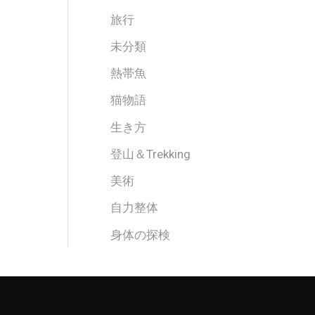
旅行
未分類
熱帯魚
猫物語
生き方
登山＆Trekking
美術
自力整体
身体の探検