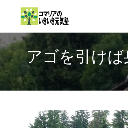
内
容
を
ス
キ
ッ
アゴを引けば
プ