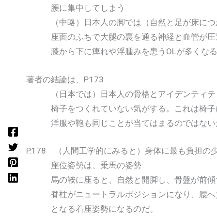
腰に集中してしまう
（中略）日本人の脚では（自然と足が床につ
座面のふちで大腿の裏を通る神経と血管が圧
膝から下に痺れや浮腫みを患うOLが多くな
著者の結論は、P.173
（日本では）日本人の骨格とアイデンティテ
椅子をつくれていない気がする。これは椅子
洋服や鞄も同じことが当てはまるのではない
P.178 （人間工学的にみると）身体に最も負担の
座位姿勢は、乗馬の姿勢
馬の鞍に座ると、自然と開脚し、骨盤が前傾
脊柱がニュートラルポジションになり、腰へ
となる着座姿勢になるのだ。