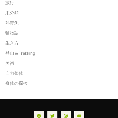
旅行
未分類
熱帯魚
猫物語
生き方
登山＆Trekking
美術
自力整体
身体の探検