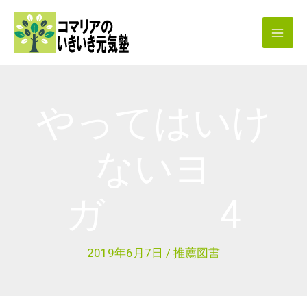
内
容
を
ス
キ
やってはいけ
ッ
プ
ないヨ
ガ 4
2019年6月7日
/
推薦図書