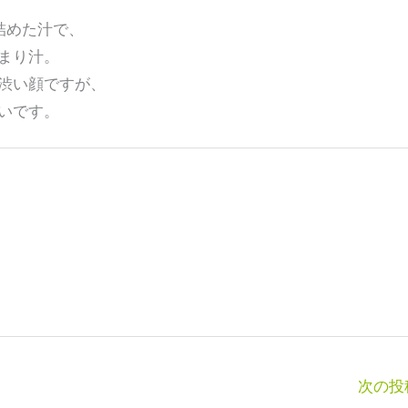
詰めた汁で、
まり汁。
渋い顔ですが、
いです。
次の投