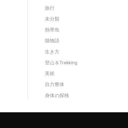
旅行
未分類
熱帯魚
猫物語
生き方
登山＆Trekking
美術
自力整体
身体の探検