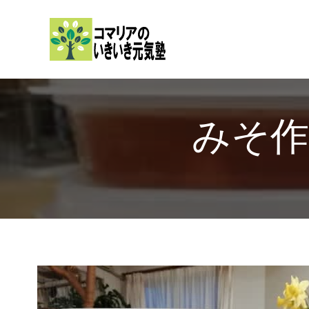
内
容
を
ス
キ
ッ
みそ
プ