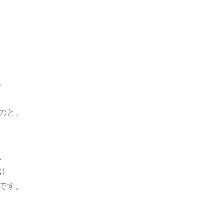
。
のと、
、
代）
です。