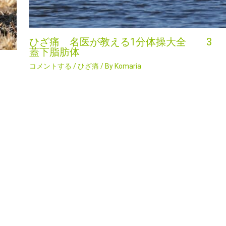
ひざ痛 名医が教える1分体操大全 3
蓋下脂肪体
コメントする
/
ひざ痛
/ By
Komaria