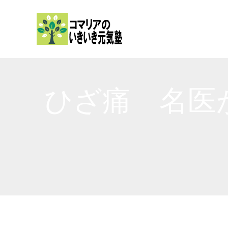
内
容
を
ス
キ
ッ
ひざ痛 名医
プ