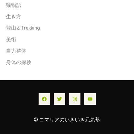
猫物語
生き方
登山＆Trekking
美術
自力整体
身体の探検
© コマリアのいきいき元気塾