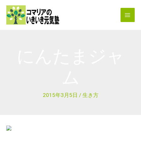
内
容
を
ス
キ
にんたまジャ
ッ
プ
ム
2015年3月5日
/
生き方