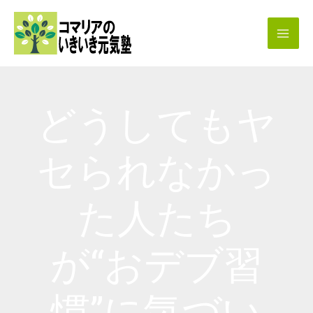
内
容
を
ス
キ
どうしてもヤ
ッ
プ
セられなかっ
た人たち
が“おデブ習
慣”に気づい