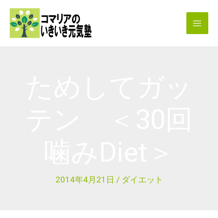
内
容
を
ス
キ
ためしてガッ
ッ
プ
テン ＜30回
噛みDiet＞
2014年4月21日
/
ダイエット