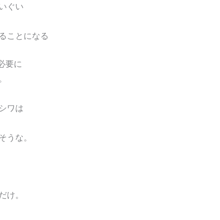
いぐい
ることになる
必要に
。
シワは
そうな。
だけ。