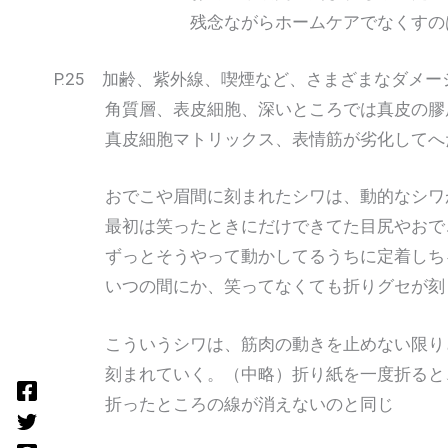
残念ながらホームケアでなくすのは
P.25 加齢、紫外線、喫煙など、さまざまなダメ
角質層、表皮細胞、深いところでは真皮の膠原
真皮細胞マトリックス、表情筋が劣化してへ
おでこや眉間に刻まれたシワは、動的なシワ
最初は笑ったときにだけできてた目尻やおで
ずっとそうやって動かしてるうちに定着しち
いつの間にか、笑ってなくても折りグセが刻ま
こういうシワは、筋肉の動きを止めない限り
刻まれていく。（中略）折り紙を一度折ると、
折ったところの線が消えないのと同じ