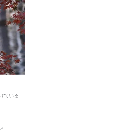
けている
ど、