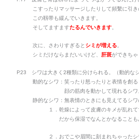
こすったりマッサージしたりして頻繫に引き
この靱帯も緩んでいきます。
そしてますます
たるんでいきます
。
次に、さわりすぎると
シミが増える
。
シミだけならまだいいけど、
肝斑
ができちゃ
P.23 シワは大きく2種類に分けられる。（動的な
動的なシワ：笑ったり怒ったりと表情を創る
顔の筋肉を動かして現れるシワ
静的なシワ：無表情のときにも見えてるシワの
１．乾燥によって皮膚のキメが乱れてで
だから保湿でなんとかなることもあ
２．おでこや眉間に刻まれちゃったシ