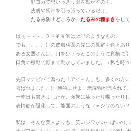
顔ヨガで思いっきり顔を動かすのも、
皮膚や靱帯を引っ張っているだけ。
たるみ防止どころか、
たるみの種まき
をして
はぁ～～～。医学的見解は上記のようなもの。
でも、、、、別の皮膚科医の先生の見解も色々あり
ある女医さんは、口をひょっとこのように真横に引
口角の移動で顔まで動かしていました。（私も時々
先日マナビバで習った「アイ～ん」も、多くの方に
喜ばれました。(一時的にせよ、老廃物が流されて
一昨日も書きましたが、頻繁に笑ったり喋ったりし
表情筋が退化して、能面のような（＝シワのない？
私は、そんな美人よりも、笑いジワがいっぱいの、
オバアサンになりたいので、顔体操やリンパ流しは