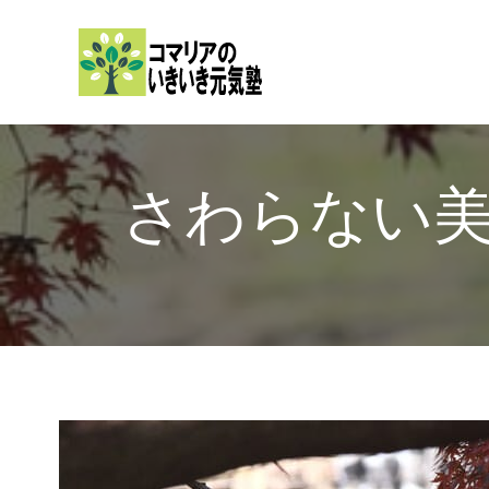
内
容
を
ス
キ
ッ
さわらない
プ