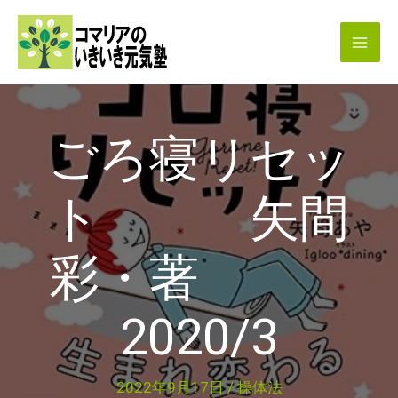
内
容
を
ス
キ
ごろ寝リセッ
ッ
プ
ト 矢間
彩・著
2020/3
2022年9月17日
/
操体法