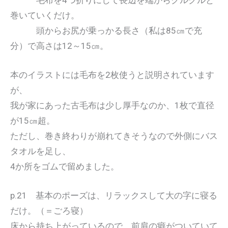
巻いていくだけ。
頭からお尻が乗っかる長さ（私は85㎝で充
分）で高さは12～15㎝。
本のイラストには毛布を2枚使うと説明されています
が、
我が家にあった古毛布は少し厚手なのか、1枚で直径
が15㎝超。
ただし、巻き終わりが崩れてきそうなので外側にバス
タオルを足し、
4か所をゴムで留めました。
p.21 基本のポーズは、リラックスして大の字に寝る
だけ。（＝ごろ寝）
床から持ち上がっているので、前肩の癖がついていて