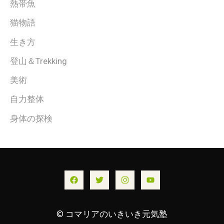
熱帯魚
猫物語
生き方
登山＆Trekking
美術
自力整体
身体の探検
© コマリアのいきいき元気塾