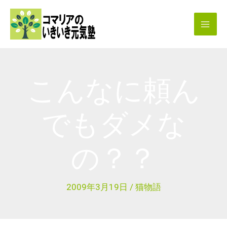
内
容
を
ス
キ
こんなに頼ん
ッ
プ
でもダメな
の？？
2009年3月19日
/
猫物語