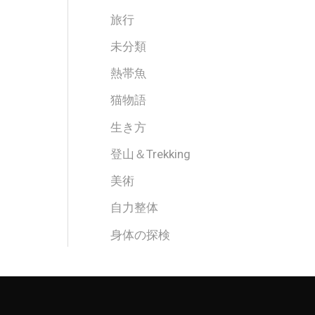
旅行
未分類
熱帯魚
猫物語
生き方
登山＆Trekking
美術
自力整体
身体の探検