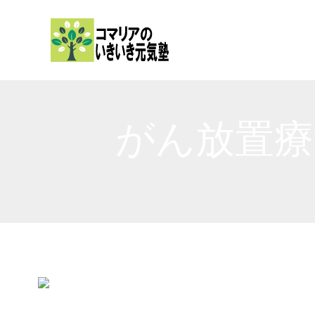
内
容
を
ス
キ
ッ
がん放置療
プ