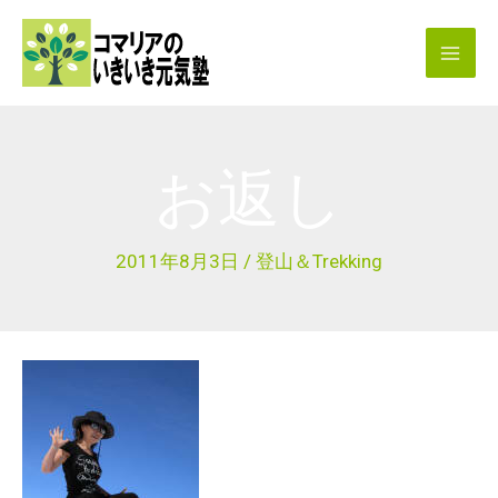
内
容
を
ス
キ
お返し
ッ
プ
2011年8月3日
/
登山＆Trekking