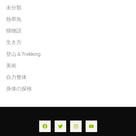
未分類
熱帯魚
猫物語
生き方
登山＆Trekking
美術
自力整体
身体の探検