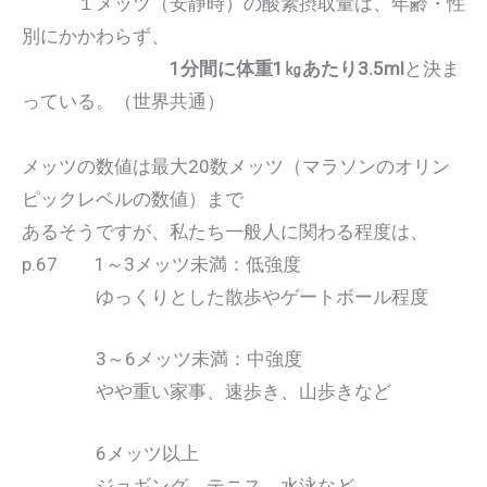
１メッツ（安静時）の酸素摂取量は、年齢・性
別にかかわらず、
1分間に体重1㎏あたり3.5ml
と決ま
っている。（世界共通）
メッツの数値は最大20数メッツ（マラソンのオリン
ピックレベルの数値）まで
あるそうですが、私たち一般人に関わる程度は、
p.67 1～3メッツ未満：低強度
ゆっくりとした散歩やゲートボール程度
3～6メッツ未満：中強度
やや重い家事、速歩き、山歩きなど
6メッツ以上
ジョギング、テニス、水泳など