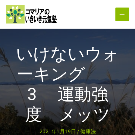
内
容
を
ス
キ
いけないウォ
ッ
プ
ーキング
3 運動強
度 メッツ
2021年1月19日
/
健康法